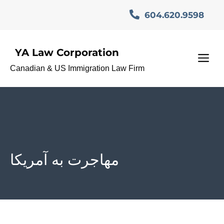
Skip
604.620.9598
to
content
YA Law Corporation
M
Canadian & US Immigration Law Firm
مهاجرت به آمریکا